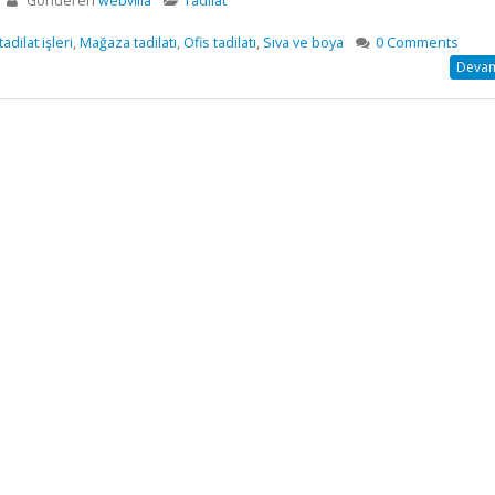
Gönderen
webvilla
Tadilat
dilat işleri
,
Mağaza tadilatı
,
Ofis tadilatı
,
Sıva ve boya
0 Comments
Devamı