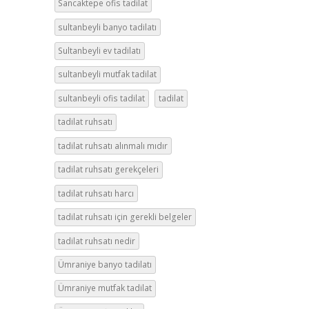
Sancaktepe ofis tadilat
sultanbeyli banyo tadilatı
Sultanbeyli ev tadilatı
sultanbeyli mutfak tadilat
sultanbeyli ofis tadilat
tadilat
tadilat ruhsatı
tadilat ruhsatı alınmalı mıdır
tadilat ruhsatı gerekçeleri
tadilat ruhsatı harcı
tadilat ruhsatı için gerekli belgeler
tadilat ruhsatı nedir
Ümraniye banyo tadilatı
Ümraniye mutfak tadilat