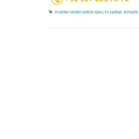
Anahtar teslim tadilat işleri
,
Ev tadilatı
,
Komple ta