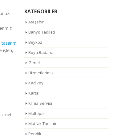
KATEGORILER
sunuz.
Ataşehir
erimizi
Banyo Tadilatı
Beykoz
 tasarımı
işleri,
Boya Badana
Genel
Hizmetlerimiz
Kadıköy
Kartal
Klima Servisi
Maltepe
 hizmet
Mutfak Tadilatı
Pendik