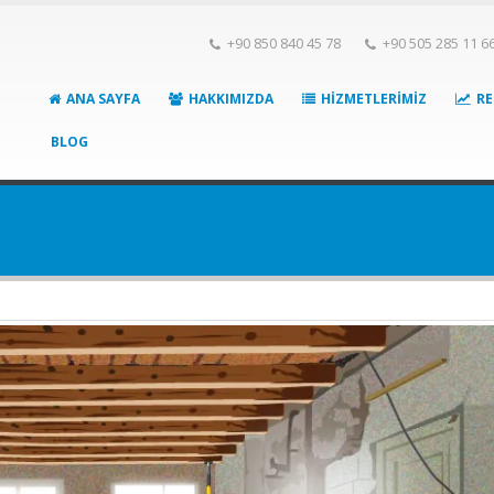
+90 850 840 45 78
+90 505 285 11 6
ANA SAYFA
HAKKIMIZDA
HIZMETLERIMIZ
RE
BLOG