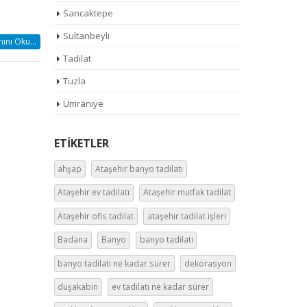
Sancaktepe
Sultanbeyli
nı Oku...
Tadilat
Tuzla
Ümraniye
ETIKETLER
ahşap
Ataşehir banyo tadilatı
Ataşehir ev tadilatı
Ataşehir mutfak tadilat
Ataşehir ofis tadilat
ataşehir tadilat işleri
Badana
Banyo
banyo tadilatı
banyo tadilatı ne kadar sürer
dekorasyon
duşakabin
ev tadilatı ne kadar sürer