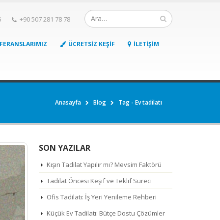
6
+90 507 281 78 78
FERANSLARIMIZ
ÜCRETSIZ KEŞIF
İLETIŞIM
Anasayfa
Blog
Tag -
Ev tadilatı
SON YAZILAR
Kışın Tadilat Yapılır mı? Mevsim Faktörü
Tadilat Öncesi Keşif ve Teklif Süreci
Ofis Tadilatı: İş Yeri Yenileme Rehberi
Küçük Ev Tadilatı: Bütçe Dostu Çözümler