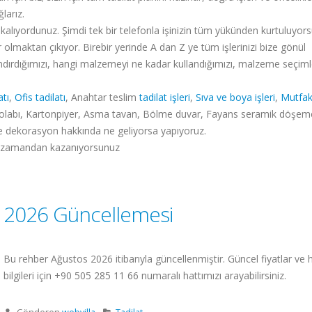
larız.
kalıyordunuz. Şimdi tek bir telefonla işinizin tüm yükünden kurtuluyor
er olmaktan çıkıyor. Birebir yerinde A dan Z ye tüm işlerinizi bize gönül
yatlandırdığımızı, hangi malzemeyi ne kadar kullandığımızı, malzeme seçiml
atı
,
Ofis tadilatı
, Anahtar teslim
tadilat işleri
,
Sıva ve boya işleri
,
Mutfak
labı, Kartonpiyer, Asma tavan, Bölme duvar, Fayans seramik döşeme 
at ve dekorasyon hakkında ne geliyorsa yapıyoruz.
 ve zamandan kazanıyorsunuz
2026 Güncellemesi
Bu rehber Ağustos 2026 itibarıyla güncellenmiştir. Güncel fiyatlar ve
bilgileri için +90 505 285 11 66 numaralı hattımızı arayabilirsiniz.