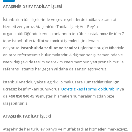
ATAŞEHİR DE EV TADİLAT İŞLERİ
İstanbul’un tüm ilçelerinde ve çevre şehirlerde tadilat ve tamirat
hizmeti veriyoruz. Ataşehir’de Tadilat İşleri; Veli Bey’in
organizatörlüğünde kendi alanlarında tecrübeli ustalarımız ile tüm 7
tepe İstanbul’un tadilat ve tamirat işlemleri için devam
ediyoruz.
İstanbul’da tadilat ve tamirat
işlerinde bugün itibariyle
onlarca referansımız bulunmaktadır. Aldığımız her işi zamanında ve
istenildiği şekilde teslim ederek müşteri memnuniyeti prensibimiz ile
referans listemizi her geçen yıl daha da zenginleştiriyoruz.
İstanbul Anadolu yakası ağırlıklı olmak üzere Tüm tadilat
işleri için
ücretsiz keşif imkanı sunuyoruz.
Ücretsiz keşif Formu doldurabilir
ya
da
+90 850 840 45 78
müşteri hizmetleri numaralarımızdan bize
ulaşabilirsiniz.
ATAŞEHİR TADİLAT İŞLERİ
Ataşehir de her türlü ev banyo ve mutfak tadilat
hizmetleri merkeziyiz.