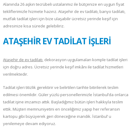
Alanında 26 aşkın tecrübeli ustalarımız ile bütçenize en uygun fiyat
tekliflerimizle hizmete hazırız. Ataşehir de ev tadilatı, banyo tadilatı,
mutfak tadilat işleri için bize ulaşabilir ücretsiz yerinde keşif için
adresinize kısa sürede gelebiliriz.
ATAŞEHİR EV TADİLAT İŞLERİ
Ataşehir de ev tadilatı
, dekorasyon uygulamaları komple tadilat işleri
için doğru adres. Ücretsiz yerinde keşif imkânı ile tadilat hizmetleri
verilmektedir.
Tadilat işleri titizlik gerektirir ve belirtilen tarihte bitirilerek teslim
edilmesi önemlidir. Güler yüzlü personellerimizle İstanbul’da onlarca
tadilat işine imzamızı attık. Başladığımız bütün işleri hakkıyla teslim
ettik. Müşteri memnuniyetini en önceliğimiz yapıp her referansın
kartopu gibi büyüyerek geri döneceğine inandık. İstanbul’ u
yenilemeye devam ediyoruz.