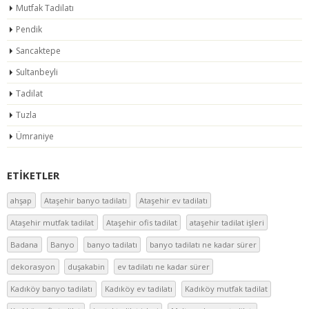
Mutfak Tadilatı
Pendik
Sancaktepe
Sultanbeyli
Tadilat
Tuzla
Ümraniye
ETIKETLER
ahşap
Ataşehir banyo tadilatı
Ataşehir ev tadilatı
Ataşehir mutfak tadilat
Ataşehir ofis tadilat
ataşehir tadilat işleri
Badana
Banyo
banyo tadilatı
banyo tadilatı ne kadar sürer
dekorasyon
duşakabin
ev tadilatı ne kadar sürer
Kadıköy banyo tadilatı
Kadıköy ev tadilatı
Kadıköy mutfak tadilat