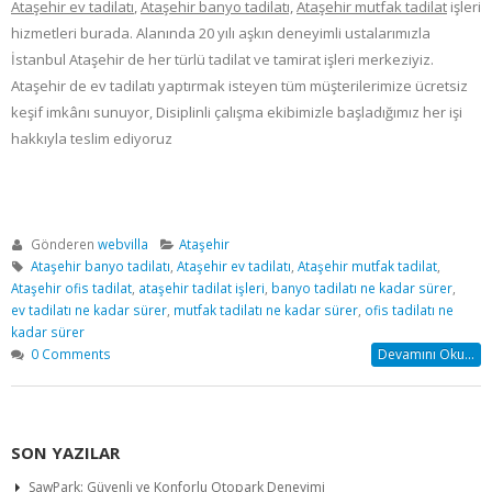
Ataşehir ev tadilatı
,
Ataşehir
banyo tadilatı,
Ataşehir
mutfak tadilat
işleri
hizmetleri burada. Alanında 20 yılı aşkın deneyimli ustalarımızla
İstanbul Ataşehir de her türlü tadilat ve tamirat işleri merkeziyiz.
Ataşehir de ev tadilatı yaptırmak isteyen tüm müşterilerimize ücretsiz
keşif imkânı sunuyor, Disiplinli çalışma ekibimizle başladığımız her işi
hakkıyla teslim ediyoruz
Gönderen
webvilla
Ataşehir
Ataşehir banyo tadilatı
,
Ataşehir ev tadilatı
,
Ataşehir mutfak tadilat
,
Ataşehir ofis tadilat
,
ataşehir tadilat işleri
,
banyo tadilatı ne kadar sürer
,
ev tadilatı ne kadar sürer
,
mutfak tadilatı ne kadar sürer
,
ofis tadilatı ne
kadar sürer
0 Comments
Devamını Oku...
SON YAZILAR
SawPark: Güvenli ve Konforlu Otopark Deneyimi