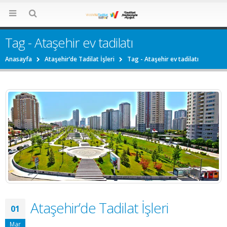
Tag - Ataşehir ev tadilatı
Anasayfa
Ataşehir’de Tadilat İşleri
Tag -
Ataşehir ev tadilatı
Ataşehir’de Tadilat İşleri
01
Mar