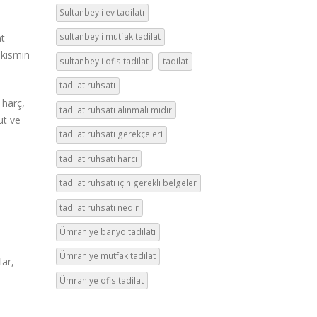
Sultanbeyli ev tadilatı
sultanbeyli mutfak tadilat
at
 kısmın
sultanbeyli ofis tadilat
tadilat
tadilat ruhsatı
 harç,
tadilat ruhsatı alınmalı mıdır
ut ve
tadilat ruhsatı gerekçeleri
tadilat ruhsatı harcı
tadilat ruhsatı için gerekli belgeler
tadilat ruhsatı nedir
Ümraniye banyo tadilatı
Ümraniye mutfak tadilat
lar,
Ümraniye ofis tadilat