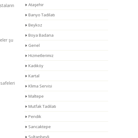
Ataşehir
staların
Banyo Tadilatı
Beykoz
Boya Badana
eler şu
Genel
Hizmetlerimiz
Kadıköy
Kartal
safeleri
Klima Servisi
Maltepe
Mutfak Tadilatı
Pendik
Sancaktepe
Sultanbeyli