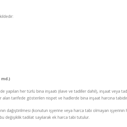
ildedir:
 md.)
e yapılan her türlü bina inşaatı (ilave ve tadiller dahil), inşaat veya tad
alan tarifede gösterilen nispet ve hadlerde bina inşaat harcına tabidir
rının dağiştirilmesi (konutun işyerine veya harca tabi olmayan işyerinin
u değişiklik tadilat sayılarak ek harca tabi tutulur.