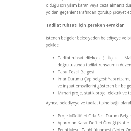
olduğu için yıkım kararı veya ceza almanız du
yoldan geçenler tarafından görülüp şikayet edi
Tadilat ruhsatı için gereken evraklar
İstenen belgeler belediyeden belediyeye ve bin
şekilde:
Tadilat ruhsatı dilekçesi (… İlçesi, … M
doğrultusunda tadilat ruhsatımın düzen
Tapu Tescil Belgesi
İmar Durumu Çap belgesi: Yapı nizamı,
ve inşaat emsallerini gösteren bir belg
Mimari proje, statik proje, elektrik ve t
Ayrıca, belediyeye ve tadilat tipine bağlı olara
Proje Müellifleri Oda Sicil Durum Belgele
Apartman Karar Defteri Örneği (Noter 
Fenni Mesul Taahhütnamesi (Noter Ona