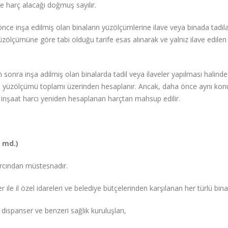
 harç alacağı doğmuş sayılır.
e inşa edilmiş olan binaların yüzölçümlerine ilave veya binada tadil
zölçümüne göre tabi olduğu tarife esas alınarak ve yalnız ilave edilen
sonra inşa adilmiş olan binalarda tadil veya ilaveler yapılması halinde
ın yüzölçümü toplamı üzerinden hesaplanır. Ancak, daha önce aynı kon
a inşaat harcı yeniden hesaplanan harçtan mahsup edilir.
 md.)
arcından müstesnadır.
 ile il özel idareleri ve belediye bütçelerinden karşılanan her türlü bina
ispanser ve benzeri sağlık kuruluşları,