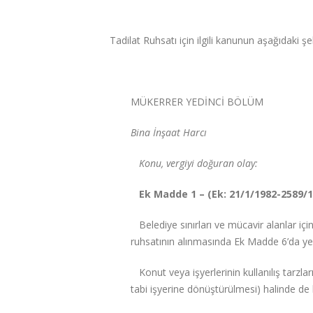
Tadilat Ruhsatı için ilgili kanunun aşağıdaki şek
MÜKERRER YEDİNCİ BÖLÜM
Bina İnşaat Harcı
Konu, vergiyi doğuran olay:
Ek Madde 1 – (Ek: 21/1/1982-2589/1
Belediye sınırları ve mücavir alanlar içind
ruhsatının alınmasında Ek Madde 6’da yer 
Konut veya işyerlerinin kullanılış tarzla
tabi işyerine dönüştürülmesi) halinde de b