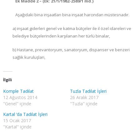
Ek Madde 2 – (Ek: 21/1/1982-2589/1 md.)
Aşağıdaki bina inşaatları bina inşaat harcından müstesnadır.
a) inşaat giderleri genel ve katma bütçeler ile il özel idareleri ve
belediye bütçelerinden karşılanan her türlü binalar,
b) Hastane, prevantoryum, sanatoryum, dispanser ve benzeri
sağlık kuruluşları,
İlgili
Komple Tadilat
Tuzla Tadilat İşleri
12 Ağustos 2014
26 Aralık 2017
"Genel" içinde
"Tuzla" içinde
Kartal ‘da Tadilat İşleri
15 Ocak 2017
"Kartal" içinde