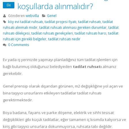
koşullarda alınmalıdır?
Eki
Gönderen
webvilla
Genel
köy evi tadilat ruhsatı
,
tadilat projesi fiyatı
,
tadilat ruhsatı
,
tadilat
ruhsatı alınmalı mıdır
,
tadilat ruhsatı alınması gereken durumlar
,
tadilat
ruhsatı dilekçesi
,
tadilat ruhsatı gerekçeleri
,
tadilat ruhsatı harcı
,
tadilat
ruhsatı için gerekli belgeler
,
tadilat ruhsatı nedir
0 Comments
Ev yada iş yerinizde yapmayı planladığınız tüm tadilat işlemleri için
bağlı bulunmuş olduğunuz belediyeden
tadilat ruhsatı
almanız
gerekebilir.
Genel prensip olarak dışarıdan görünen, m2 değişikliğine yol açan ve
bina taşıyıcı unsurlarını etkileyen tadilatlar tadilat ruhsatı
gerektirmektedir.
Boya badana, fayans ve parke döşeme, elektrik ve sıhhi tesisat
değişiklikleri gibi küçük tadilatlar, eğer tamamen iç kısımda kalıyorsa ve
kiriş gibi taşıyıcı unsurlara dokunmuyorsa, ruhsata tabi değildir.