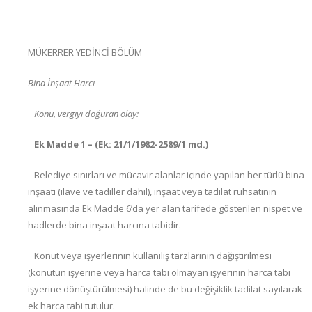
MÜKERRER YEDİNCİ BÖLÜM
Bina İnşaat Harcı
Konu, vergiyi doğuran olay:
Ek Madde 1 – (Ek: 21/1/1982-2589/1 md.)
Belediye sınırları ve mücavir alanlar içinde yapılan her türlü bina
inşaatı (ilave ve tadiller dahil), inşaat veya tadilat ruhsatının
alınmasında Ek Madde 6’da yer alan tarifede gösterilen nispet ve
hadlerde bina inşaat harcına tabidir.
Konut veya işyerlerinin kullanılış tarzlarının dağiştirilmesi
(konutun işyerine veya harca tabi olmayan işyerinin harca tabi
işyerine dönüştürülmesi) halinde de bu değişiklik tadilat sayılarak
ek harca tabi tutulur.