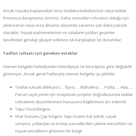
Ancak inşaata başlamadan önce mutlaka belediyenize veya tadilat
firmanıza danışmanızı öneririz. Daha sonradan ruhsatsız olduğu için
yıkım kararı veya ceza almanız durumda zararınız çok daha yüksek
olacaktır. İnşaat malzemelerinin ve ustaların yoldan geçenler
tarafından görülüp şikayet edilmesi sık karşılaşılan bir durumdur.
Tadilat ruhsatı için gereken evraklar
İstenen belgeler belediyeden belediyeye ve bina tipine göre değişiklik
gösteriyor. Ancak genel hatlarıyla istenen belgeler şu şekilde:
Tadilat ruhsatı dilekçesi (… İlçesi, … Mahallesi, … Pafta, … Ada, …
Parsel sayılı yerim için onaylanan projeler doğrultusunda tadilat
ruhsatımın düzenlenmesi hususunu bilgilerinize arz ederim)
Tapu Tescil Belgesi
İmar Durumu Çap belgesi: Yapı nizamı, kat adedi, saçak
seviyesi, yollardan ve komşu parsellerden çekme mesafeleri ve
inşaat emsallerini gösteren bir belge