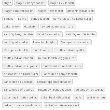
ahşap
Ataşehir banyo tadilatı
Ataşehir ev tadilatı
Ataşehir mutfak tadilat
Ataşehir ofis tadilat
ataşehir tadilat işleri
Badana
Banyo
banyo tadilatı
banyo tadilatı ne kadar sürer
dekorasyon
duşakabin
ev tadilatı ne kadar sürer
Kadıköy banyo tadilatı
Kadıköy ev tadilatı
Kadıköy mutfak tadilat
Kadıköy ofis tadilat
kartal tadilat işleri
Maltepe banyo tadilatı
Maltepe ev tadilatı
mutfak tadilatı
mutfak tadilatı fiyatları
mutfak tadilatı istanbul
mutfak tadilatı kaç gün sürer
mutfak tadilatı nasıl yapılır
mutfak tadilatı ne kadar sürer
ofis tadilatı ne kadar sürer
Sancaktepe banyo tadilatı
Sancaktepe ev tadilatı
Sancaktepe mutfak tadilat
Sancaktepe ofis tadilat
sultanbeyli banyo tadilatı
Sultanbeyli ev tadilatı
sultanbeyli mutfak tadilat
sultanbeyli ofis tadilat
tadilat
tadilat ruhsatı
tadilat ruhsatı alınmalı mıdır
tadilat ruhsatı gerekçeleri