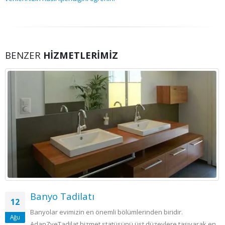
BENZER
HIZMETLERIMIZ
Banyo Tadilatı
12
Banyolar evimizin en önemli bölümlerinden biridir.
Ağu
AdanZyeTadilat hizmet statüsünü üst düzeylere taşıyarak en