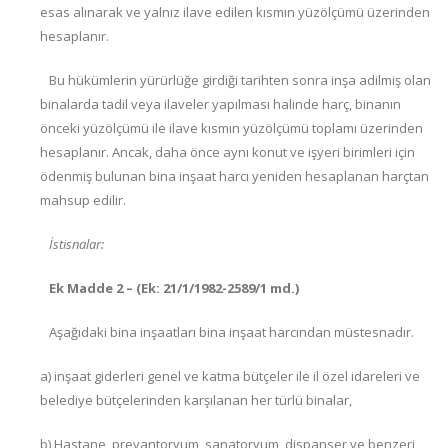
esas alınarak ve yalnız ilave edilen kısmın yüzölçümü üzerinden
hesaplanır.
Bu hükümlerin yürürlüğe girdiği tarihten sonra inşa adilmiş olan
binalarda tadil veya ilaveler yapılması halinde harç, binanın
önceki yüzölçümü ile ilave kısmın yüzölçümü toplamı üzerinden
hesaplanır. Ancak, daha önce aynı konut ve işyeri birimleri için
ödenmiş bulunan bina inşaat harcı yeniden hesaplanan harçtan
mahsup edilir.
İstisnalar:
Ek Madde 2 – (Ek: 21/1/1982-2589/1 md.)
Aşağıdaki bina inşaatları bina inşaat harcından müstesnadır.
a) inşaat giderleri genel ve katma bütçeler ile il özel idareleri ve
belediye bütçelerinden karşılanan her türlü binalar,
b) Hastane, prevantoryum, sanatoryum, dispanser ve benzeri