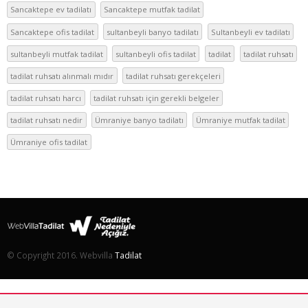
Sancaktepe ev tadilatı
Sancaktepe mutfak tadilat
Sancaktepe ofis tadilat
sultanbeyli banyo tadilatı
Sultanbeyli ev tadilatı
sultanbeyli mutfak tadilat
sultanbeyli ofis tadilat
tadilat
tadilat ruhsatı
tadilat ruhsatı alınmalı mıdır
tadilat ruhsatı gerekçeleri
tadilat ruhsatı harcı
tadilat ruhsatı için gerekli belgeler
tadilat ruhsatı nedir
Ümraniye banyo tadilatı
Ümraniye mutfak tadilat
Ümraniye ofis tadilat
© Copyright 2016. Webvilla
Tadilat