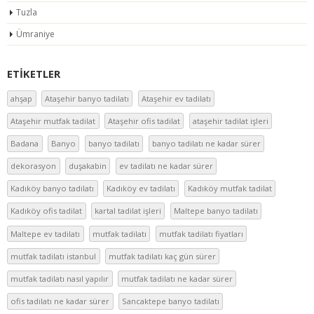
Tuzla
Ümraniye
ETIKETLER
ahşap
Ataşehir banyo tadilatı
Ataşehir ev tadilatı
Ataşehir mutfak tadilat
Ataşehir ofis tadilat
ataşehir tadilat işleri
Badana
Banyo
banyo tadilatı
banyo tadilatı ne kadar sürer
dekorasyon
duşakabin
ev tadilatı ne kadar sürer
Kadıköy banyo tadilatı
Kadıköy ev tadilatı
Kadıköy mutfak tadilat
Kadıköy ofis tadilat
kartal tadilat işleri
Maltepe banyo tadilatı
Maltepe ev tadilatı
mutfak tadilatı
mutfak tadilatı fiyatları
mutfak tadilatı istanbul
mutfak tadilatı kaç gün sürer
mutfak tadilatı nasıl yapılır
mutfak tadilatı ne kadar sürer
ofis tadilatı ne kadar sürer
Sancaktepe banyo tadilatı