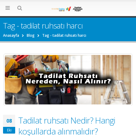
Tag - tadilat ruhsatı harcı
Anasayfa
Blog
Tag -
tadilat ruhsatı harcı
Tadilat ruhsatı Nedir? Hangi
08
koşullarda alınmalıdır?
Eki