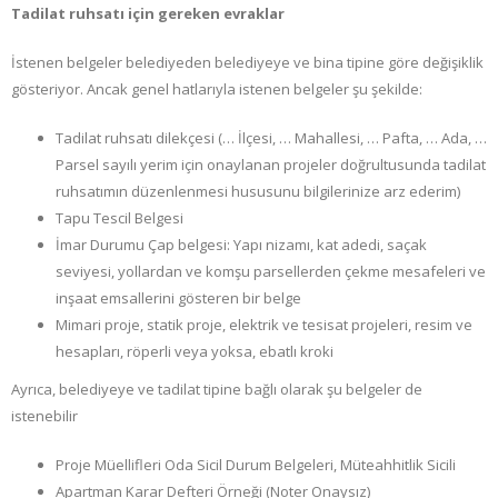
Tadilat ruhsatı için gereken evraklar
İstenen belgeler belediyeden belediyeye ve bina tipine göre değişiklik
gösteriyor. Ancak genel hatlarıyla istenen belgeler şu şekilde:
Tadilat ruhsatı dilekçesi (… İlçesi, … Mahallesi, … Pafta, … Ada, …
Parsel sayılı yerim için onaylanan projeler doğrultusunda tadilat
ruhsatımın düzenlenmesi hususunu bilgilerinize arz ederim)
Tapu Tescil Belgesi
İmar Durumu Çap belgesi: Yapı nizamı, kat adedi, saçak
seviyesi, yollardan ve komşu parsellerden çekme mesafeleri ve
inşaat emsallerini gösteren bir belge
Mimari proje, statik proje, elektrik ve tesisat projeleri, resim ve
hesapları, röperli veya yoksa, ebatlı kroki
Ayrıca, belediyeye ve tadilat tipine bağlı olarak şu belgeler de
istenebilir
Proje Müellifleri Oda Sicil Durum Belgeleri, Müteahhitlik Sicili
Apartman Karar Defteri Örneği (Noter Onaysız)