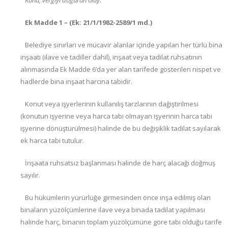
Konu, vergiyi doğuran olay:
Ek Madde 1 – (Ek: 21/1/1982-2589/1 md.)
Belediye sınırları ve mücavir alanlar içinde yapılan her türlü bina
inşaatı (ilave ve tadiller dahil), inşaat veya tadilat ruhsatının
alınmasında Ek Madde 6’da yer alan tarifede gösterilen nispet ve
hadlerde bina inşaat harcına tabidir.
Konut veya işyerlerinin kullanılış tarzlarının dağiştirilmesi
(konutun işyerine veya harca tabi olmayan işyerinin harca tabi
işyerine dönüştürülmesi) halinde de bu değişiklik tadilat sayılarak
ek harca tabi tutulur.
İnşaata ruhsatsız başlanması halinde de harç alacağı doğmuş
sayılır.
Bu hükümlerin yürürlüğe girmesinden önce inşa edilmiş olan
binaların yüzölçümlerine ilave veya binada tadilat yapılması
halinde harç, binanın toplam yüzölçümüne göre tabi olduğu tarife