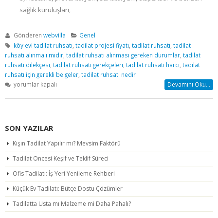
sağlık kuruluşları,
Gönderen
webvilla
Genel
köy evi tadilat ruhsatı
,
tadilat projesi fiyatı
,
tadilat ruhsatı
,
tadilat
ruhsatı alınmalı mıdır
,
tadilat ruhsatı alınması gereken durumlar
,
tadilat
ruhsatı dilekçesi
,
tadilat ruhsatı gerekçeleri
,
tadilat ruhsatı harcı
,
tadilat
ruhsatı için gerekli belgeler
,
tadilat ruhsatı nedir
Tadilat
yorumlar kapalı
Devamını Oku...
ruhsatı
Nedir?
Hangi
koşullarda
SON YAZILAR
alınmalıdır?
için
Kışın Tadilat Yapılır mı? Mevsim Faktörü
Tadilat Öncesi Keşif ve Teklif Süreci
Ofis Tadilatı: İş Yeri Yenileme Rehberi
Küçük Ev Tadilatı: Bütçe Dostu Çözümler
Tadilatta Usta mı Malzeme mi Daha Pahalı?