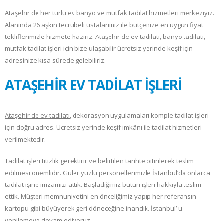
Ataşehir de her türlü ev banyo ve mutfak tadilat
hizmetleri merkeziyiz.
Alanında 26 aşkın tecrübeli ustalarımız ile bütçenize en uygun fiyat
tekliflerimizle hizmete hazırız. Ataşehir de ev tadilatı, banyo tadilatı,
mutfak tadilat işleri için bize ulaşabilir ücretsiz yerinde keşif için
adresinize kısa sürede gelebiliriz.
ATAŞEHİR EV TADİLAT İŞLERİ
Ataşehir de ev tadilatı
, dekorasyon uygulamaları komple tadilat işleri
için doğru adres. Ücretsiz yerinde keşif imkânı ile tadilat hizmetleri
verilmektedir.
Tadilat işleri titizlik gerektirir ve belirtilen tarihte bitirilerek teslim
edilmesi önemlidir. Güler yüzlü personellerimizle İstanbul’da onlarca
tadilat işine imzamızı attık. Başladığımız bütün işleri hakkıyla teslim
ettik. Müşteri memnuniyetini en önceliğimiz yapıp her referansın
kartopu gibi büyüyerek geri döneceğine inandık. İstanbul’ u
yenilemeye devam ediyoruz.