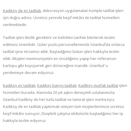
Kadıköy de ev tadilatı
, dekorasyon uygulamaları komple tadilat işleri
için doğru adres. Ücretsiz yerinde keşif imkânı ile tadilat hizmetleri
verilmektedir.
Tadilat işleri titizlik gerektirir ve belirtilen tarihte bitirilerek teslim
edilmesi önemlidir. Güler yüzlü personellerimizle İstanbul’da onlarca
tadilat işine imzamızı attık. Başladığımız bütün işleri hakkıyla teslim
ettik. Müşteri memnuniyetini en önceliğimiz yapıp her referansın
kartopu gibi büyüyerek geri döneceğine inandık. İstanbul’ u
yenilemeye devam ediyoruz.
Kadıköy ev tadilatı
,
Kadıköy
banyo tadilatı,
Kadıköy
mutfak tadilat
işleri
hizmetleri burada. Alanında 20 yılı aşkın deneyimli ustalarımızla
İstanbul Kadıköy de her türlü tadilat ve tamirat işleri merkeziyiz.
Kadıköy de ev tadilatı yaptırmak isteyen tüm müşterilerimize ücretsiz
keşif imkânı sunuyor, Disiplinli çalışma ekibimizle başladığımız her işi
hakkıyla teslim ediyoruz