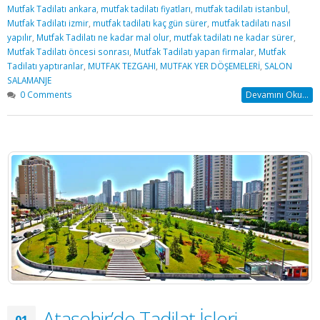
Mutfak Tadilatı ankara
,
mutfak tadilatı fiyatları
,
mutfak tadilatı istanbul
,
Mutfak Tadilatı izmir
,
mutfak tadilatı kaç gün sürer
,
mutfak tadilatı nasıl
yapılır
,
Mutfak Tadilatı ne kadar mal olur
,
mutfak tadilatı ne kadar sürer
,
Mutfak Tadilatı öncesi sonrası
,
Mutfak Tadilatı yapan firmalar
,
Mutfak
Tadilatı yaptıranlar
,
MUTFAK TEZGAHI
,
MUTFAK YER DÖŞEMELERİ
,
SALON
SALAMANJE
0 Comments
Devamını Oku...
Ataşehir’de Tadilat İşleri
01