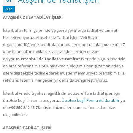
Mar
ATAŞEHİR DE EV TADİLAT İŞLERİ
İstanbul’un tüm ilçelerinde ve çevre şehirlerde tadilat ve tamirat
hizmeti veriyoruz. Ataşehir’de Tadilat İşleri; Veli Bey’in
organizatörlüğünde kendi alanlarında tecrübeli ustalarımız ile tüm 7
tepe İstanbul’un tadilat ve tamirat işlemleri için devam
ediyoruz.
İstanbul’da tadilat ve tamirat
işlerinde bugün itibariyle
onlarca referansımız bulunmaktadır. Aldığımız her işi zamanında ve
istenildiği şekilde teslim ederek müşteri memnuniyeti prensibimiz ile
referans listemizi her geçen yıl daha da zenginleştiriyoruz.
İstanbul Anadolu yakası ağırlıklı olmak üzere Tüm tadilat
işleri için
ücretsiz keşif imkanı sunuyoruz.
Ücretsiz keşif Formu doldurabilir
ya
da
+90 850 840 45 78
müşteri hizmetleri numaralarımızdan bize
ulaşabilirsiniz.
ATAŞEHİR TADİLAT İŞLERİ