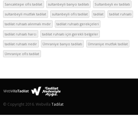
Sancaktepe ofis tadilat
sultanbeyli banyo tadilatı
Sultanbeyli ev tadilatı
sultanbeyli mutfak tadilat
sultanbeyli ofis tadilat
tadilat
tadilat ruhsatı
tadilat ruhsatı alınmalı mıdır
tadilat ruhsatı gerekçeleri
tadilat ruhsatı harcı
tadilat ruhsatı için gerekli belgeler
tadilat ruhsatı nedir
Ümraniye banyo tadilatı
Ümraniye mutfak tadilat
Ümraniye ofis tadilat
© Copyright 2016. Webvilla
Tadilat