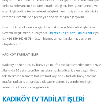
ediyoruz.
İstanbul’da tadilat ve tamirat
işlerinde bugün itibariyle
onlarca referansımız bulunmaktadır. Aldığımız her işi zamanında ve
istenildiği şekilde teslim ederek müşteri memnuniyeti prensibimiz ile
referans listemizi her geçen yıl daha da zenginleştiriyoruz.
İstanbul Anadolu yakası ağırlıklı olmak üzere Tüm tadilat
işleri için
ücretsiz keşif imkanı sunuyoruz.
Ücretsiz keşif Formu doldurabilir
ya
da
+90 850 840 45 78
müşteri hizmetleri numaralarımızdan bize
ulaşabilirsiniz.
KADIKÖY TADİLAT İŞLERİ
Kadıköy de her türlü ev banyo ve mutfak tadilat
hizmetleri merkeziyiz.
Alanında 26 aşkın tecrübeli ustalarımız ile bütçenize en uygun fiyat
tekliflerimizle hizmete hazırız. Kadıköy de ev tadilatı, banyo tadilatı,
mutfak tadilat işleri için bize ulaşabilir ücretsiz yerinde keşif için
adresinize kısa sürede gelebiliriz.
KADIKÖY EV TADİLAT İŞLERİ