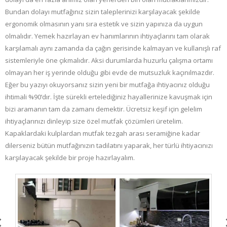
Bundan dolayı mutfağınız sizin taleplerinizi karşılayacak şekilde
ergonomik olmasının yanı sıra estetik ve sizin yapınıza da uygun
olmalıdır. Yemek hazırlayan ev hanımlarının ihtiyaçlarını tam olarak
karşılamalı aynı zamanda da çağın gerisinde kalmayan ve kullanışlı raf
sistemleriyle öne çıkmalıdır. Aksi durumlarda huzurlu çalışma ortamı
olmayan her iş yerinde olduğu gibi evde de mutsuzluk kaçınılmazdır.
Eğer bu yazıyı okuyorsanız sizin yeni bir mutfağa ihtiyacınız olduğu
ihtimali %90’dır. İşte sürekli ertelediğiniz hayallerinize kavuşmak için
bizi aramanın tam da zamanı demektir. Ücretsiz keşif için gelelim
ihtiyaçlarınızı dinleyip size özel mutfak çözümleri üretelim.
Kapaklardaki kulplardan mutfak tezgah arası seramiğine kadar
dilerseniz bütün mutfağınızın tadilatını yaparak, her türlü ihtiyacınızı
karşılayacak şekilde bir proje hazırlayalım.