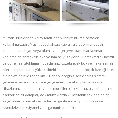
Mutfak ürünlerinde kolay temizlenebilir hijyenik malzemeler
kullanılmaktadır. Masif, doğal ahşap kaplamalar, polimer esaslı
kaplamalar, ahşap veya alüminyum çerçeveli kapaklar laminat
kaplamalar, antitoksik lake ve lamine yüzeyler bulunmaktadır. Hacimli
ve dönemsel stoklama ihtiyaçlarınızı çözebilecek boy ve mekanizmalı
kiler dolapları, farklı yükseklikteki üst dolaplar, teleskopik özelliği ile en
dip noktaları bile rahatlıkla kullanabileceğiniz self closing sistemli
çekmece rayları, metal cam çerçeveleri, metal kulplar, ankastre
cihazlarınızla tamamen uyumlu modüller, çöp kutunuzu ve tüplerinizi
barındıran alt dolaplar, açık mutfaklarda kullanılabilecek ada dolap
seçenekleri, krom aksesuarlar, tezgahlarınıza uyumlu masa ve
iskemleler fonksiyonel ve ergonomik modüller.