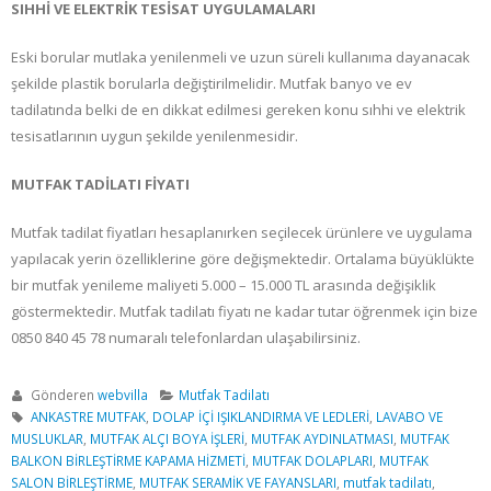
SIHHİ VE ELEKTRİK TESİSAT UYGULAMALARI
Eski borular mutlaka yenilenmeli ve uzun süreli kullanıma dayanacak
şekilde plastik borularla değiştirilmelidir. Mutfak banyo ve ev
tadilatında belki de en dikkat edilmesi gereken konu sıhhi ve elektrik
tesisatlarının uygun şekilde yenilenmesidir.
MUTFAK TADİLATI FİYATI
Mutfak tadilat fiyatları hesaplanırken seçilecek ürünlere ve uygulama
yapılacak yerin özelliklerine göre değişmektedir. Ortalama büyüklükte
bir mutfak yenileme maliyeti 5.000 – 15.000 TL arasında değişiklik
göstermektedir. Mutfak tadilatı fiyatı ne kadar tutar öğrenmek için bize
0850 840 45 78 numaralı telefonlardan ulaşabilirsiniz.
Gönderen
webvilla
Mutfak Tadilatı
ANKASTRE MUTFAK
,
DOLAP İÇİ IŞIKLANDIRMA VE LEDLERİ
,
LAVABO VE
MUSLUKLAR
,
MUTFAK ALÇI BOYA İŞLERİ
,
MUTFAK AYDINLATMASI
,
MUTFAK
BALKON BİRLEŞTİRME KAPAMA HİZMETİ
,
MUTFAK DOLAPLARI
,
MUTFAK
SALON BİRLEŞTİRME
,
MUTFAK SERAMİK VE FAYANSLARI
,
mutfak tadilatı
,