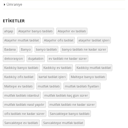
Ümraniye
ETIKETLER
ahşap
Ataşehir banyo tadilatı
Ataşehir ev tadilatı
Ataşehir mutfak tadilat
Ataşehir ofis tadilat
ataşehir tadilat işleri
Badana
Banyo
banyo tadilatı
banyo tadilatı ne kadar sürer
dekorasyon
duşakabin
ev tadilatı ne kadar sürer
Kadıköy banyo tadilatı
Kadıköy ev tadilatı
Kadıköy mutfak tadilat
Kadıköy ofis tadilat
kartal tadilat işleri
Maltepe banyo tadilatı
Maltepe ev tadilatı
mutfak tadilatı
mutfak tadilatı fiyatları
mutfak tadilatı istanbul
mutfak tadilatı kaç gün sürer
mutfak tadilatı nasıl yapılır
mutfak tadilatı ne kadar sürer
ofis tadilatı ne kadar sürer
Sancaktepe banyo tadilatı
Sancaktepe ev tadilatı
Sancaktepe mutfak tadilat