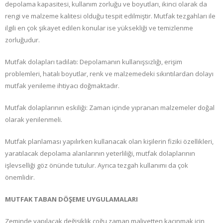
depolama kapasitesi, kullanım zorluğu ve boyutları, ikinci olarak da
rengi ve malzeme kalitesi olduğu tespit edilmiştir. Mutfak tezgahları ile
ilgili en çok şikayet edilen konular ise yüksekliği ve temizlenme
zorluğudur.
Mutfak dolapları tadilatı: Depolamanın kullanışsızlığı, erişim
problemleri, hatalı boyutlar, renk ve malzemedeki sıkıntılardan dolayı
mutfak yenileme ihtiyacı doğmaktadır.
Mutfak dolaplarının eskiliği: Zaman içinde yıpranan malzemeler doğal
olarak yenilenmeli.
Mutfak planlaması yapılırken kullanacak olan kişilerin fiziki özellikleri,
yaratılacak depolama alanlarının yeterliliği, mutfak dolaplarının
işlevselliği göz önünde tutulur. Ayrıca tezgah kullanımı da çok
önemlidir.
MUTFAK TABAN DÖŞEME UYGULAMALARI
Zeminde yapılacak değişiklik çoğu zaman maliyetten kaçınmak için