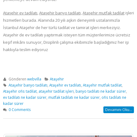
Ataşehir ev tadilatı
,
Ataşehir
banyo tadilatı,
Ataşehir
mutfak tadilat
işleri
hizmetleri burada. Alanında 20 yılı aşkın deneyimli ustalarımızla
İstanbul Ataşehir de her türlü tadilat ve tamirat işleri merkeziyiz.
Ataşehir de ev tadilatı yaptırmak isteyen tüm müşterilerimize ücretsiz
keşif imkânı sunuyor, Disiplinli çalışma ekibimizle başladığımız her işi
hakkıyla teslim ediyoruz
Gönderen
webvilla
Ataşehir
Ataşehir banyo tadilatı
,
Ataşehir ev tadilatı
,
Ataşehir mutfak tadilat
,
Ataşehir ofis tadilat
,
ataşehir tadilat işleri
,
banyo tadilatı ne kadar sürer
,
ev tadilatı ne kadar sürer
,
mutfak tadilatı ne kadar sürer
,
ofis tadilatı ne
kadar sürer
0 Comments
Devamını Oku...