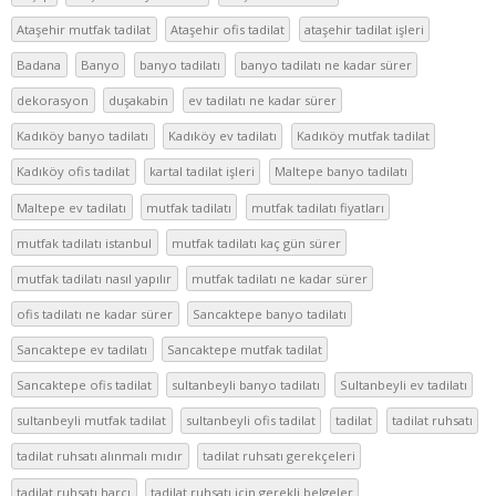
Ataşehir mutfak tadilat
Ataşehir ofis tadilat
ataşehir tadilat işleri
Badana
Banyo
banyo tadilatı
banyo tadilatı ne kadar sürer
dekorasyon
duşakabin
ev tadilatı ne kadar sürer
Kadıköy banyo tadilatı
Kadıköy ev tadilatı
Kadıköy mutfak tadilat
Kadıköy ofis tadilat
kartal tadilat işleri
Maltepe banyo tadilatı
Maltepe ev tadilatı
mutfak tadilatı
mutfak tadilatı fiyatları
mutfak tadilatı istanbul
mutfak tadilatı kaç gün sürer
mutfak tadilatı nasıl yapılır
mutfak tadilatı ne kadar sürer
ofis tadilatı ne kadar sürer
Sancaktepe banyo tadilatı
Sancaktepe ev tadilatı
Sancaktepe mutfak tadilat
Sancaktepe ofis tadilat
sultanbeyli banyo tadilatı
Sultanbeyli ev tadilatı
sultanbeyli mutfak tadilat
sultanbeyli ofis tadilat
tadilat
tadilat ruhsatı
tadilat ruhsatı alınmalı mıdır
tadilat ruhsatı gerekçeleri
tadilat ruhsatı harcı
tadilat ruhsatı için gerekli belgeler