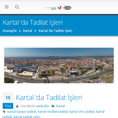
Kartal ‘da Tadilat İşleri
Anasayfa
Kartal
Kartal ‘da Tadilat İşleri
Kartal ‘da Tadilat İşleri
15
Oca
Gönderen
webvilla
Kartal
kartal banyo tadilat
,
kartal mutfak tadilat
,
kartal ofis tadilat
,
kartal
tadilat
,
kartal tadilat işleri