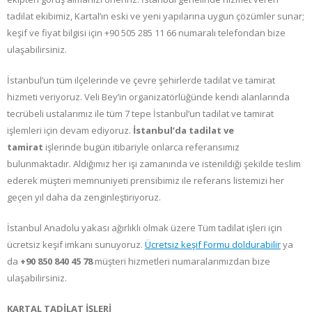
tadilat ekibimiz, Kartal’ın eski ve yeni yapılarına uygun çözümler sunar;
keşif ve fiyat bilgisi için +90 505 285 11 66 numaralı telefondan bize
ulaşabilirsiniz.
İstanbul’un tüm ilçelerinde ve çevre şehirlerde tadilat ve tamirat
hizmeti veriyoruz. Veli Bey’in organizatörlüğünde kendi alanlarında
tecrübeli ustalarımız ile tüm 7 tepe İstanbul’un tadilat ve tamirat
işlemleri için devam ediyoruz.
İstanbul’da tadilat ve
tamirat
işlerinde bugün itibariyle onlarca referansımız
bulunmaktadır. Aldığımız her işi zamanında ve istenildiği şekilde teslim
ederek müşteri memnuniyeti prensibimiz ile referans listemizi her
geçen yıl daha da zenginleştiriyoruz.
İstanbul Anadolu yakası ağırlıklı olmak üzere Tüm tadilat
işleri için
ücretsiz keşif imkanı sunuyoruz.
Ücretsiz keşif Formu doldurabilir
ya
da
+90 850 840 45 78
müşteri hizmetleri numaralarımızdan bize
ulaşabilirsiniz.
KARTAL TADİLAT İŞLERİ