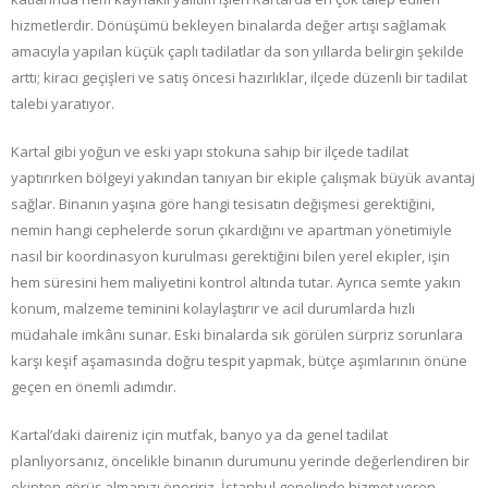
hizmetlerdir. Dönüşümü bekleyen binalarda değer artışı sağlamak
amacıyla yapılan küçük çaplı tadilatlar da son yıllarda belirgin şekilde
arttı; kiracı geçişleri ve satış öncesi hazırlıklar, ilçede düzenli bir tadilat
talebi yaratıyor.
Kartal gibi yoğun ve eski yapı stokuna sahip bir ilçede tadilat
yaptırırken bölgeyi yakından tanıyan bir ekiple çalışmak büyük avantaj
sağlar. Binanın yaşına göre hangi tesisatın değişmesi gerektiğini,
nemin hangi cephelerde sorun çıkardığını ve apartman yönetimiyle
nasıl bir koordinasyon kurulması gerektiğini bilen yerel ekipler, işin
hem süresini hem maliyetini kontrol altında tutar. Ayrıca semte yakın
konum, malzeme teminini kolaylaştırır ve acil durumlarda hızlı
müdahale imkânı sunar. Eski binalarda sık görülen sürpriz sorunlara
karşı keşif aşamasında doğru tespit yapmak, bütçe aşımlarının önüne
geçen en önemli adımdır.
Kartal’daki daireniz için mutfak, banyo ya da genel tadilat
planlıyorsanız, öncelikle binanın durumunu yerinde değerlendiren bir
ekipten görüş almanızı öneririz. İstanbul genelinde hizmet veren