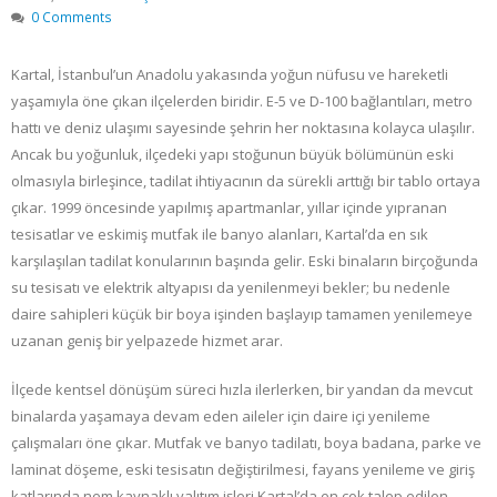
0 Comments
Kartal, İstanbul’un Anadolu yakasında yoğun nüfusu ve hareketli
yaşamıyla öne çıkan ilçelerden biridir. E-5 ve D-100 bağlantıları, metro
hattı ve deniz ulaşımı sayesinde şehrin her noktasına kolayca ulaşılır.
Ancak bu yoğunluk, ilçedeki yapı stoğunun büyük bölümünün eski
olmasıyla birleşince, tadilat ihtiyacının da sürekli arttığı bir tablo ortaya
çıkar. 1999 öncesinde yapılmış apartmanlar, yıllar içinde yıpranan
tesisatlar ve eskimiş mutfak ile banyo alanları, Kartal’da en sık
karşılaşılan tadilat konularının başında gelir. Eski binaların birçoğunda
su tesisatı ve elektrik altyapısı da yenilenmeyi bekler; bu nedenle
daire sahipleri küçük bir boya işinden başlayıp tamamen yenilemeye
uzanan geniş bir yelpazede hizmet arar.
İlçede kentsel dönüşüm süreci hızla ilerlerken, bir yandan da mevcut
binalarda yaşamaya devam eden aileler için daire içi yenileme
çalışmaları öne çıkar. Mutfak ve banyo tadilatı, boya badana, parke ve
laminat döşeme, eski tesisatın değiştirilmesi, fayans yenileme ve giriş
katlarında nem kaynaklı yalıtım işleri Kartal’da en çok talep edilen