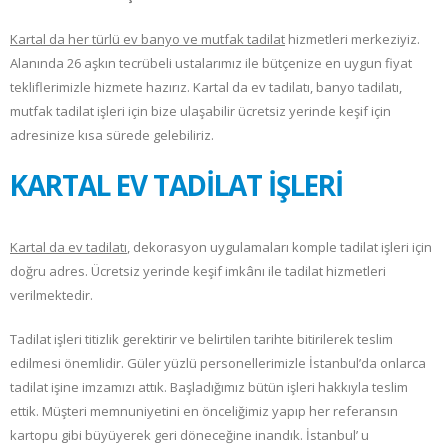
Kartal da her türlü ev banyo ve mutfak tadilat
hizmetleri merkeziyiz.
Alanında 26 aşkın tecrübeli ustalarımız ile bütçenize en uygun fiyat
tekliflerimizle hizmete hazırız. Kartal da ev tadilatı, banyo tadilatı,
mutfak tadilat işleri için bize ulaşabilir ücretsiz yerinde keşif için
adresinize kısa sürede gelebiliriz.
KARTAL EV TADİLAT İŞLERİ
Kartal da ev tadilatı
, dekorasyon uygulamaları komple tadilat işleri için
doğru adres. Ücretsiz yerinde keşif imkânı ile tadilat hizmetleri
verilmektedir.
Tadilat işleri titizlik gerektirir ve belirtilen tarihte bitirilerek teslim
edilmesi önemlidir. Güler yüzlü personellerimizle İstanbul’da onlarca
tadilat işine imzamızı attık. Başladığımız bütün işleri hakkıyla teslim
ettik. Müşteri memnuniyetini en önceliğimiz yapıp her referansın
kartopu gibi büyüyerek geri döneceğine inandık. İstanbul’ u