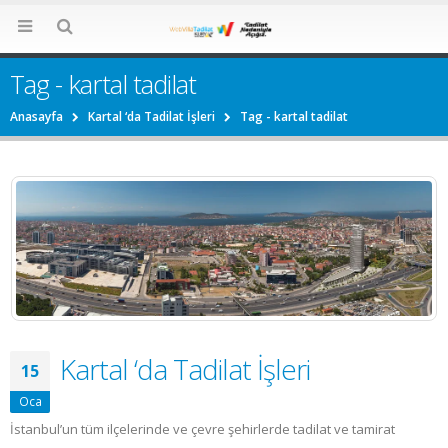
Tag - kartal tadilat
Anasayfa
Kartal ‘da Tadilat İşleri
Tag -
kartal tadilat
Kartal ‘da Tadilat İşleri
15
Oca
İstanbul’un tüm ilçelerinde ve çevre şehirlerde tadilat ve tamirat