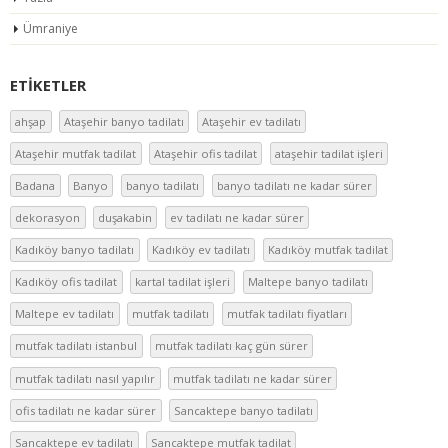
Ümraniye
ETIKETLER
ahşap
Ataşehir banyo tadilatı
Ataşehir ev tadilatı
Ataşehir mutfak tadilat
Ataşehir ofis tadilat
ataşehir tadilat işleri
Badana
Banyo
banyo tadilatı
banyo tadilatı ne kadar sürer
dekorasyon
duşakabin
ev tadilatı ne kadar sürer
Kadıköy banyo tadilatı
Kadıköy ev tadilatı
Kadıköy mutfak tadilat
Kadıköy ofis tadilat
kartal tadilat işleri
Maltepe banyo tadilatı
Maltepe ev tadilatı
mutfak tadilatı
mutfak tadilatı fiyatları
mutfak tadilatı istanbul
mutfak tadilatı kaç gün sürer
mutfak tadilatı nasıl yapılır
mutfak tadilatı ne kadar sürer
ofis tadilatı ne kadar sürer
Sancaktepe banyo tadilatı
Sancaktepe ev tadilatı
Sancaktepe mutfak tadilat