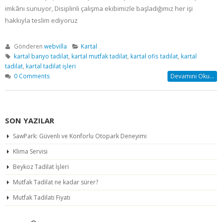
imkânı sunuyor, Disiplinli çalışma ekibimizle başladığımız her işi
hakkıyla teslim ediyoruz
Gönderen
webvilla
Kartal
kartal banyo tadilat
,
kartal mutfak tadilat
,
kartal ofis tadilat
,
kartal
tadilat
,
kartal tadilat işleri
0 Comments
Devamını Oku...
SON YAZILAR
SawPark: Güvenli ve Konforlu Otopark Deneyimi
Klima Servisi
Beykoz Tadilat İşleri
Mutfak Tadilat ne kadar sürer?
Mutfak Tadilatı Fiyatı