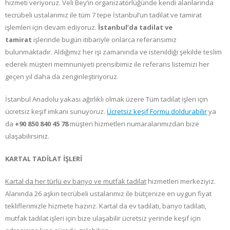
hizmeti veriyoruz. Veli Bey’in organizatörlüğünde kendi alanlarında
tecrübeli ustalarımız ile tüm 7 tepe İstanbul’un tadilat ve tamirat
işlemleri için devam ediyoruz.
İstanbul’da tadilat ve
tamirat
işlerinde bugün itibariyle onlarca referansımız
bulunmaktadır. Aldığımız her işi zamanında ve istenildiği şekilde teslim
ederek müşteri memnuniyeti prensibimiz ile referans listemizi her
geçen yıl daha da zenginleştiriyoruz.
İstanbul Anadolu yakası ağırlıklı olmak üzere Tüm tadilat
işleri için
ücretsiz keşif imkanı sunuyoruz.
Ücretsiz keşif Formu doldurabilir
ya
da
+90 850 840 45 78
müşteri hizmetleri numaralarımızdan bize
ulaşabilirsiniz.
KARTAL TADİLAT İŞLERİ
Kartal da her türlü ev banyo ve mutfak tadilat
hizmetleri merkeziyiz.
Alanında 26 aşkın tecrübeli ustalarımız ile bütçenize en uygun fiyat
tekliflerimizle hizmete hazırız. Kartal da ev tadilatı, banyo tadilatı,
mutfak tadilat işleri için bize ulaşabilir ücretsiz yerinde keşif için