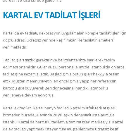
adresinize kısa sürede gelebiliriz.
KARTAL EV TADİLAT İŞLERİ
Kartal da ev tadilatı
, dekorasyon uygulamaları komple tadilat işleri için
doğru adres. Ücretsiz yerinde keşif imkânı ile tadilat hizmetleri
verilmektedir.
Tadilat işleri titizlik gerektirir ve belirtilen tarihte bitirilerek teslim
edilmesi önemlidir. Güler yüzlü personellerimizle İstanbul’da onlarca
tadilat işine imzamızı attık. Başladığımız bütün işleri hakkıyla teslim
ettik. Müşteri memnuniyetini en önceliğimiz yapıp her referansın
kartopu gibi büyüyerek geri döneceğine inandık. İstanbul’ u
yenilemeye devam ediyoruz.
Kartal ev tadilatı
,
kartal banyo tadilatı,
kartal mutfak tadilat
işleri
hizmetleri burada. Alanında 20 yılı aşkın deneyimli ustalarımızla
İstanbul Kartal da her türlü tadilat ve tamirat işleri merkeziyiz. Kartal
da ev tadilatı yaptırmak isteyen tüm müşterilerimize ücretsiz keşif