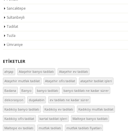
Sancaktepe
Sultanbeyli
Tadilat
Tuzla
Ümraniye
ETIKETLER
ahşap
Ataşehir banyo tadilatı
Ataşehir ev tadilatı
Ataşehir mutfak tadilat
Ataşehir ofis tadilat
ataşehir tadilat işleri
Badana
Banyo
banyo tadilatı
banyo tadilatı ne kadar sürer
dekorasyon
duşakabin
ev tadilatı ne kadar sürer
Kadıköy banyo tadilatı
Kadıköy ev tadilatı
Kadıköy mutfak tadilat
Kadıköy ofis tadilat
kartal tadilat işleri
Maltepe banyo tadilatı
Maltepe ev tadilatı
mutfak tadilatı
mutfak tadilatı fiyatları