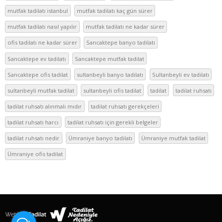
mutfak tadilatı istanbul
mutfak tadilatı kaç gün sürer
mutfak tadilatı nasıl yapılır
mutfak tadilatı ne kadar sürer
ofis tadilatı ne kadar sürer
Sancaktepe banyo tadilatı
Sancaktepe ev tadilatı
Sancaktepe mutfak tadilat
Sancaktepe ofis tadilat
sultanbeyli banyo tadilatı
Sultanbeyli ev tadilatı
sultanbeyli mutfak tadilat
sultanbeyli ofis tadilat
tadilat
tadilat ruhsatı
tadilat ruhsatı alınmalı mıdır
tadilat ruhsatı gerekçeleri
tadilat ruhsatı harcı
tadilat ruhsatı için gerekli belgeler
tadilat ruhsatı nedir
Ümraniye banyo tadilatı
Ümraniye mutfak tadilat
Ümraniye ofis tadilat