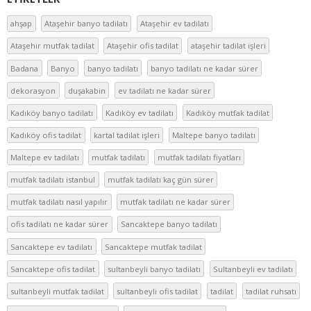
ahşap
Ataşehir banyo tadilatı
Ataşehir ev tadilatı
Ataşehir mutfak tadilat
Ataşehir ofis tadilat
ataşehir tadilat işleri
Badana
Banyo
banyo tadilatı
banyo tadilatı ne kadar sürer
dekorasyon
duşakabin
ev tadilatı ne kadar sürer
Kadıköy banyo tadilatı
Kadıköy ev tadilatı
Kadıköy mutfak tadilat
Kadıköy ofis tadilat
kartal tadilat işleri
Maltepe banyo tadilatı
Maltepe ev tadilatı
mutfak tadilatı
mutfak tadilatı fiyatları
mutfak tadilatı istanbul
mutfak tadilatı kaç gün sürer
mutfak tadilatı nasıl yapılır
mutfak tadilatı ne kadar sürer
ofis tadilatı ne kadar sürer
Sancaktepe banyo tadilatı
Sancaktepe ev tadilatı
Sancaktepe mutfak tadilat
Sancaktepe ofis tadilat
sultanbeyli banyo tadilatı
Sultanbeyli ev tadilatı
sultanbeyli mutfak tadilat
sultanbeyli ofis tadilat
tadilat
tadilat ruhsatı