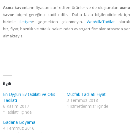
Asma tavan
ların fiyatları sarf edilen ürünler ve de oluşturulan
asma
tavan
biçimi gereğince tadil edilir. Daha fazla bilgilendirilmek için
bizimle
iletişim
e geçmekten çekinmeyin.
WebVillaTadilat
olarak
biz, fiyat, hazırlık ve nitelik bakımından avangart firmalar arasında yer
almaktayız.
WebVillaTadilat. WebVillaTadilat. WebVillaTadilat. WebVillaTadilat.
#asma #tavan #çeşitleri #tadilat #yapım #onarım
İlgili
En Uygun Ev tadilatı ve Ofis
Mutfak Tadilatı Fiyatı
Tadilatı
3 Temmuz 2018
6 Kasım 2017
"Hizmetlerimiz" içinde
"Tadilat" içinde
Badana Boyama
4 Temmuz 2016