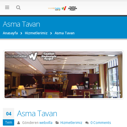
Asma Tavan
Anasayfa
Hizmetlerimiz
Asma Tavan
Asma Tavan
04
Tem
Gönderen
webvilla
Hizmetlerimiz
0 Comments