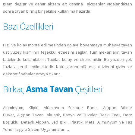
işlem değişir ve demir aksam alt kısmına alçıpanlar vidalandıktan
sonra tavan birmiş bir şekilde kullanıma hazırdır.
Bazı Özellikleri
Hızlı ve kolay monte edilmesinden dolayı boyanmaya müheyya tavan
üst yüzey kısmıının teşekkül etmesini sağlar. Tüm mekanların tavan
tatbikinde kullanılabilir. Tadilatı kolay ve ekonomiktir. Bu yüzden çok
fazlaca tercih edilmektedir. Kötü görünümlü tesisat izlerini gizler ve
dekoratif sahalar ortaya çıkarır.
Birkaç
Asma Tavan
Çeşitleri
Alüminyum, Klipin, Alüminyum Ferforje Panel, Alçıpan Bölme
Duvar, Alçıpan Tavan, Akustik
,
Banyo ve Tuvalet, Baskı Çıtalı, Derz
Boşluklu, Detaylı Alçıpan, Led Işıklı, Plastik, Metal Alimunyum ve Taş
Yünü, Taşıyıcı Sistem Uygalamaları
…