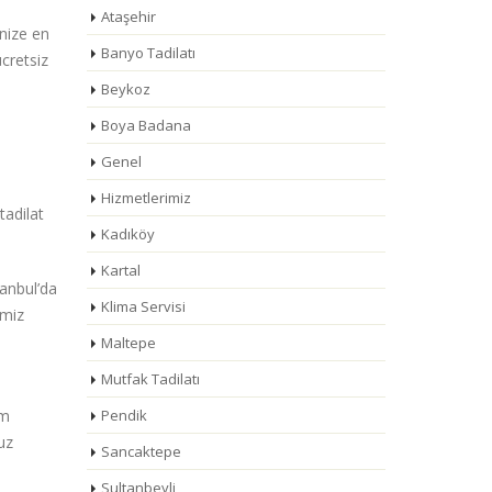
Ataşehir
enize en
Banyo Tadilatı
ücretsiz
Beykoz
Boya Badana
Genel
Hizmetlerimiz
tadilat
Kadıköy
Kartal
stanbul’da
Klima Servisi
imiz
Maltepe
Mutfak Tadilatı
üm
Pendik
uz
Sancaktepe
Sultanbeyli