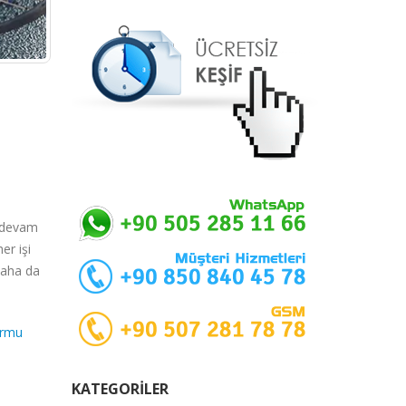
n devam
er işi
daha da
ormu
KATEGORILER