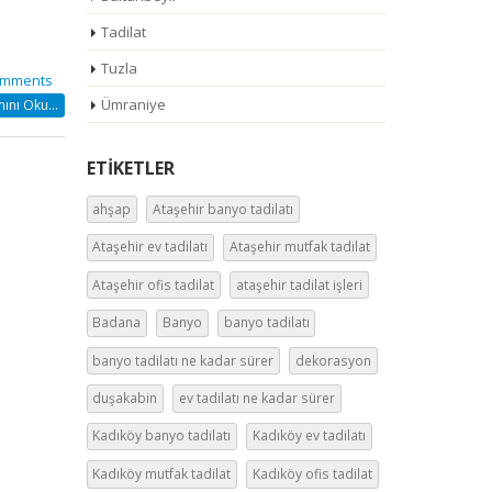
Tadilat
Tuzla
omments
Ümraniye
nı Oku...
ETIKETLER
ahşap
Ataşehir banyo tadilatı
Ataşehir ev tadilatı
Ataşehir mutfak tadilat
Ataşehir ofis tadilat
ataşehir tadilat işleri
Badana
Banyo
banyo tadilatı
banyo tadilatı ne kadar sürer
dekorasyon
duşakabin
ev tadilatı ne kadar sürer
Kadıköy banyo tadilatı
Kadıköy ev tadilatı
Kadıköy mutfak tadilat
Kadıköy ofis tadilat