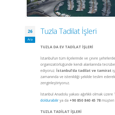
Tuzla Tadilat İşleri
26
Ara
TUZLA DA EV TADİLAT İŞLERİ
İstanbul’un tüm ilçelerinde ve çevre şehirlerde 
organizatörlüğünde kendi alanlarında tecrübeli
ediyoruz.
İstanbul’da tadilat ve tamirat
i
zamanında ve istenildiği şekilde teslim edere
zenginleştiriyoruz.
İstanbul Anadolu yakası ağırlıklı olmak üzere
doldurabilir
ya da
+90 850 840 45 78
müşteri 
TUZLA TADİLAT İŞLERİ