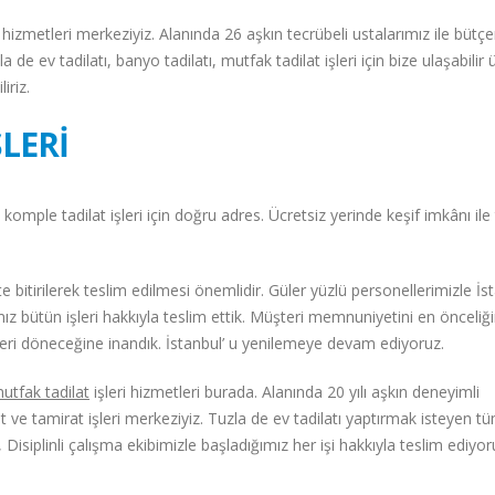
hizmetleri merkeziyiz. Alanında 26 aşkın tecrübeli ustalarımız ile bütç
a de ev tadilatı, banyo tadilatı, mutfak tadilat işleri için bize ulaşabilir 
iriz.
ŞLERİ
omple tadilat işleri için doğru adres. Ücretsiz yerinde keşif imkânı ile 
arihte bitirilerek teslim edilmesi önemlidir. Güler yüzlü personellerimizle İ
mız bütün işleri hakkıyla teslim ettik. Müşteri memnuniyetini en önceliğ
geri döneceğine inandık. İstanbul’ u yenilemeye devam ediyoruz.
utfak tadilat
işleri hizmetleri burada. Alanında 20 yılı aşkın deneyimli
at ve tamirat işleri merkeziyiz. Tuzla de ev tadilatı yaptırmak isteyen t
Disiplinli çalışma ekibimizle başladığımız her işi hakkıyla teslim ediyor