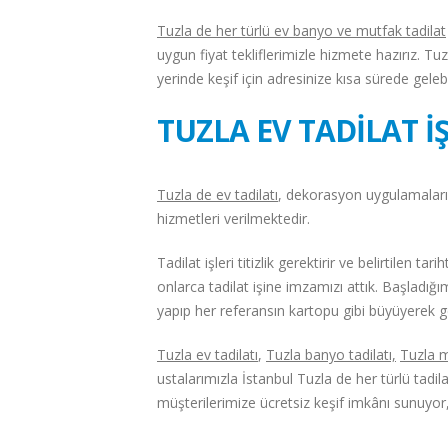
Tuzla de her türlü ev banyo ve mutfak tadilat
uygun fiyat tekliflerimizle hizmete hazırız. Tuzl
yerinde keşif için adresinize kısa sürede gelebil
TUZLA EV TADİLAT İ
Tuzla de ev tadilatı
, dekorasyon uygulamaları k
hizmetleri verilmektedir.
Tadilat işleri titizlik gerektirir ve belirtilen t
onlarca tadilat işine imzamızı attık. Başladığı
yapıp her referansın kartopu gibi büyüyerek 
Tuzla ev tadilatı
,
Tuzla
banyo tadilatı,
Tuzla
m
ustalarımızla İstanbul Tuzla de her türlü tadil
müşterilerimize ücretsiz keşif imkânı sunuyor, 