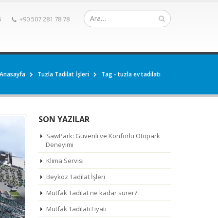
6
+90 507 281 78 78
Anasayfa
Tuzla Tadilat İşleri
Tag -
tuzla ev tadilatı
SON YAZILAR
SawPark: Güvenli ve Konforlu Otopark
Deneyimi
Klima Servisi
Beykoz Tadilat İşleri
Mutfak Tadilat ne kadar sürer?
Mutfak Tadilatı Fiyatı