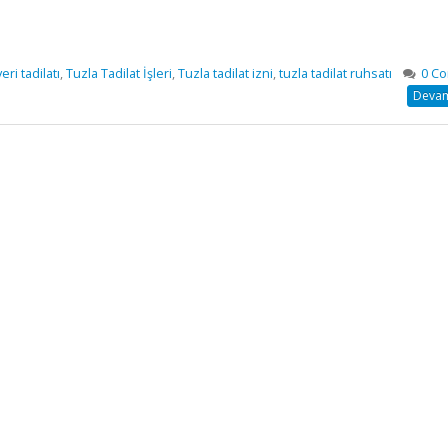
yeri tadilatı
,
Tuzla Tadilat İşleri
,
Tuzla tadilat izni
,
tuzla tadilat ruhsatı
0 C
Devamı