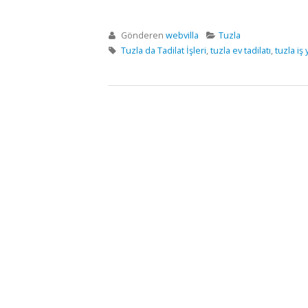
Gönderen
webvilla
Tuzla
Tuzla da Tadilat İşleri
,
tuzla ev tadilatı
,
tuzla iş 