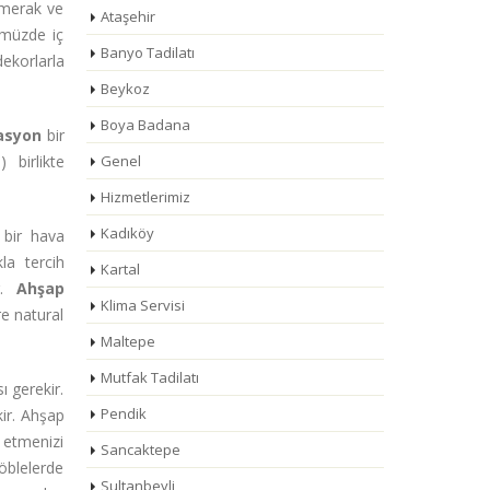
 merak ve
Ataşehir
ümüzde iç
Banyo Tadilatı
ekorlarla
Beykoz
Boya Badana
asyon
bir
 birlikte
Genel
Hizmetlerimiz
Kadıköy
 bir hava
kla tercih
Kartal
ir.
Ahşap
Klima Servisi
re natural
Maltepe
Mutfak Tadilatı
 gerekir.
Pendik
ir. Ahşap
etmenizi
Sancaktepe
blelerde
Sultanbeyli