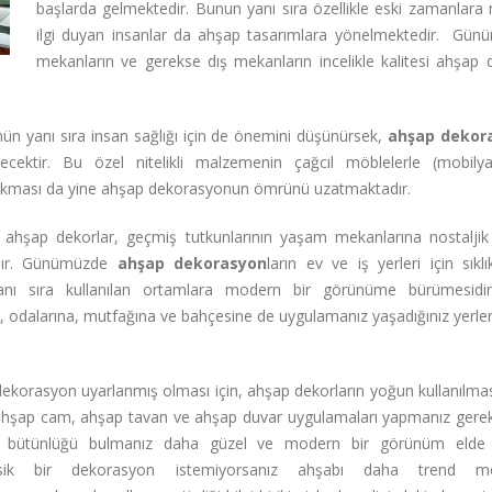
başlarda gelmektedir. Bunun yanı sıra özellikle eski zamanlara
ilgi duyan insanlar da ahşap tasarımlara yönelmektedir. Gün
mekanların ve gerekse dış mekanların incelikle kalitesi ahşap d
ün yanı sıra insan sağlığı için de önemini düşünürsek,
ahşap dekor
ecektir. Bu özel nitelikli malzemenin çağcıl möblelerle (mobilya)
 çıkması da yine ahşap dekorasyonun ömrünü uzatmaktadır.
 ahşap dekorlar, geçmiş tutkunlarının yaşam mekanlarına nostaljik
adır. Günümüzde
ahşap dekorasyon
ların ev ve iş yerleri için sıklı
n yanı sıra kullanılan ortamlara modern bir görünüme bürümesid
l, odalarına, mutfağına ve bahçesine de uygulamanız yaşadığınız yerle
orasyon uyarlanmış olması için, ahşap dekorların yoğun kullanılması
ahşap cam, ahşap tavan ve ahşap duvar uygulamaları yapmanız gerek
k bütünlüğü bulmanız daha güzel ve modern bir görünüm elde 
asik bir dekorasyon istemiyorsanız ahşabı daha trend mö