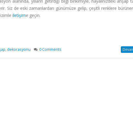
yon alanında, yılların getirdiği bilgi birikimiyle, hayalinizdeki ahşap t
verir. Siz de eski zamanlardan günümüze gelip, çeşitli renklere bürün
bizimle
iletişim
e geçin.
şap
,
dekorasyonu
0 Comments
Devamı