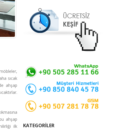
möbleler,
aha sıcak
 de ahşap
caktırlar.
çıkmasına
bu ahşap
KATEGORILER
irliği ilk