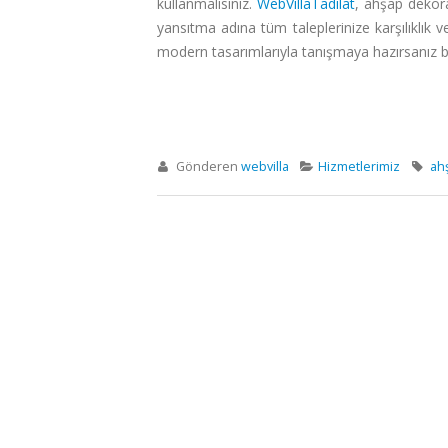
kullanmalısınız.
WebVillaTadilat
, ahşap dekoras
yansıtma adına tüm taleplerinize karşılıklık 
modern tasarımlarıyla tanışmaya hazırsanız 
Ahşap Dekorasyon
Gönderen
webvilla
Hizmetlerimiz
ah