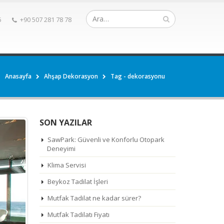
6
+90 507 281 78 78
Anasayfa
Ahşap Dekorasyon
Tag -
dekorasyonu
SON YAZILAR
SawPark: Güvenli ve Konforlu Otopark
Deneyimi
Klima Servisi
Beykoz Tadilat İşleri
Mutfak Tadilat ne kadar sürer?
Mutfak Tadilatı Fiyatı