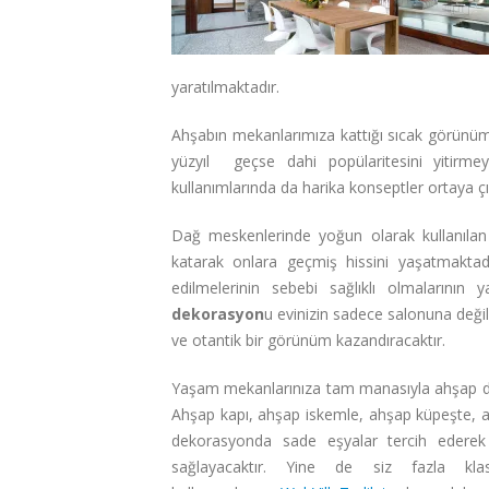
yaratılmaktadır.
Ahşabın mekanlarımıza kattığı sıcak görünüm
yüzyıl geçse dahi popülaritesini yitirmey
kullanımlarında da harika konseptler ortaya
Dağ meskenlerinde yoğun olarak kullanılan
katarak onlara geçmiş hissini yaşatmakt
edilmelerinin sebebi sağlıklı olmalarını
dekorasyon
u evinizin sadece salonuna deği
ve otantik bir görünüm kazandıracaktır.
Yaşam mekanlarınıza tam manasıyla ahşap dek
Ahşap kapı, ahşap iskemle, ahşap küpeşte, 
dekorasyonda sade eşyalar tercih edere
sağlayacaktır. Yine de siz fazla kl