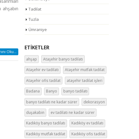
asarımları
en ahşabın
Tadilat
Tuzla
Ümraniye
ETIKETLER
nı Oku...
ahşap
Ataşehir banyo tadilatı
Ataşehir ev tadilatı
Ataşehir mutfak tadilat
Ataşehir ofis tadilat
ataşehir tadilat işleri
Badana
Banyo
banyo tadilatı
banyo tadilatı ne kadar sürer
dekorasyon
duşakabin
ev tadilatı ne kadar sürer
Kadıköy banyo tadilatı
Kadıköy ev tadilatı
Kadıköy mutfak tadilat
Kadıköy ofis tadilat